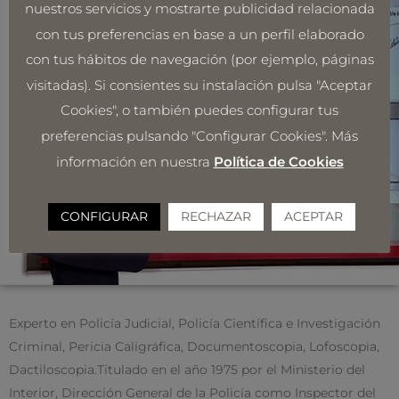
nuestros servicios y mostrarte publicidad relacionada
con tus preferencias en base a un perfil elaborado
con tus hábitos de navegación (por ejemplo, páginas
visitadas). Si consientes su instalación pulsa "Aceptar
Cookies", o también puedes configurar tus
preferencias pulsando "Configurar Cookies". Más
información en nuestra
Política de Cookies
CONFIGURAR
RECHAZAR
ACEPTAR
Experto en Policía Judicial, Policía Científica e Investigación
Criminal, Pericia Caligráfica, Documentoscopia, Lofoscopia,
Dactiloscopia.Titulado en el año 1975 por el Ministerio del
Interior, Dirección General de la Policía como Inspector del