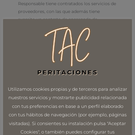
Responsable tiene contratados los servicios de
proveedores, con las que además tiene
suscrito un contrato de encargado de
tratamiento conforme a lo establecido en la
normativa aplicable en materia de protección
de datos. Dichos proveedores se encuentran
ubicados en territorio de la Unión Europea o
en territorio norteamericano, encontrándose
adheridos al Privacy Shield.
5.- Derechos
Utilizamos cookies propias y de terceros para analizar
Como interesado que nos ha proporcionado
nuestros servicios y mostrarte publicidad relacionada
tus datos personales, tienes pleno derecho a
con tus preferencias en base a un perfil elaborado
obtener confirmación sobre si en el
con tus hábitos de navegación (por ejemplo, páginas
responsable estamos tratando tus datos
visitadas). Si consientes su instalación pulsa "Aceptar
personales, y en concreto estás facultado para
Cookies", o también puedes configurar tus
ejercitar los siguientes derechos que la